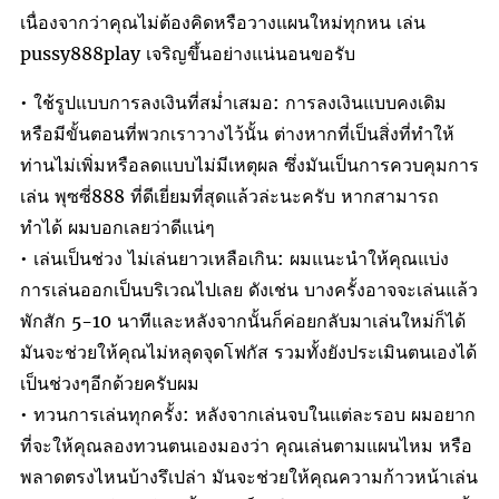
เนื่องจากว่าคุณไม่ต้องคิดหรือวางแผนใหม่ทุกหน เล่น
pussy888play เจริญขึ้นอย่างแน่นอนขอรับ
• ใช้รูปแบบการลงเงินที่สม่ำเสมอ: การลงเงินแบบคงเดิม
หรือมีขั้นตอนที่พวกเราวางไว้นั้น ต่างหากที่เป็นสิ่งที่ทำให้
ท่านไม่เพิ่มหรือลดแบบไม่มีเหตุผล ซึ่งมันเป็นการควบคุมการ
เล่น พุซซี่888 ที่ดีเยี่ยมที่สุดแล้วล่ะนะครับ หากสามารถ
ทำได้ ผมบอกเลยว่าดีแน่ๆ
• เล่นเป็นช่วง ไม่เล่นยาวเหลือเกิน: ผมแนะนำให้คุณแบ่ง
การเล่นออกเป็นบริเวณไปเลย ดังเช่น บางครั้งอาจจะเล่นแล้ว
พักสัก 5-10 นาทีและหลังจากนั้นก็ค่อยกลับมาเล่นใหม่ก็ได้
มันจะช่วยให้คุณไม่หลุดจุดโฟกัส รวมทั้งยังประเมินตนเองได้
เป็นช่วงๆอีกด้วยครับผม
• ทวนการเล่นทุกครั้ง: หลังจากเล่นจบในแต่ละรอบ ผมอยาก
ที่จะให้คุณลองทวนตนเองมองว่า คุณเล่นตามแผนไหม หรือ
พลาดตรงไหนบ้างรึเปล่า มันจะช่วยให้คุณความก้าวหน้าเล่น