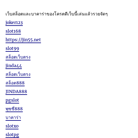
เว็บสล็อตและบาคาร่าของโครตดีเว็บนี้เล่นแล้วรวยจัดๆ
joker123
slot168
https://jin55.net
slot99
สล็อตเว็บตรง
jinda44
สล็อตเว็บตรง
สล็อต888
JINDA888
pgslot
พุซซี่888
บาคาร่า
slotxo
slotpg