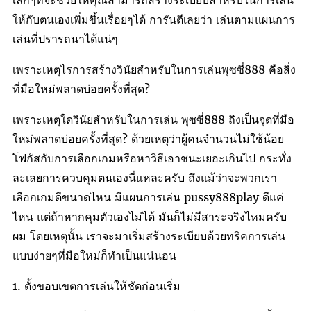
เล็กๆที่จะช่วยให้คุณสามารถสร้างระเบียบสำหรับในการเล่น
ให้กับตนเองเพิ่มขึ้นเรื่อยๆได้ การันตีเลยว่า เล่นตามแผนการ
เล่นที่ปรารถนาได้แน่ๆ
เพราะเหตุไรการสร้างวินัยสำหรับในการเล่นพุซซี่888 คือสิ่ง
ที่มือใหม่พลาดบ่อยครั้งที่สุด?
เพราะเหตุใดวินัยสำหรับในการเล่น พุซซี่888 ถึงเป็นจุดที่มือ
ใหม่พลาดบ่อยครั้งที่สุด? ด้วยเหตุว่าผู้คนจำนวนไม่ใช้น้อย
โฟกัสกับการเลือกเกมหรือหาวิธีเอาชนะเยอะเกินไป กระทั่ง
ละเลยการควบคุมตนเองนี่แหละครับ ถึงแม้ว่าจะพวกเรา
เลือกเกมดีขนาดไหน มีแผนการเล่น pussy888play ดีแค่
ไหน แต่ถ้าหากคุมตัวเองไม่ได้ มันก็ไม่มีสาระจริงไหมครับ
ผม โดยเหตุนั้น เราจะมาเริ่มสร้างระเบียบด้วยทริคการเล่น
แบบง่ายๆที่มือใหม่ก็ทำเป็นแน่นอน
1. ตั้งขอบเขตการเล่นให้ชัดก่อนเริ่ม