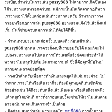
ระเบียบสำหรับในการเล่น pussy888 ไม่สามารถเกิดขึ้นเอง
ได้ระหว่างเล่นหรอกครับผม แม้กระนั้นมันเกิดจากกฎที่พวก
เราวางเอาไว้ตั้งแต่ก่อนเล่นต่างหากล่ะครับ ถ้าหากเราวาง
กรอบหรือกฎการเล่น pussy888 อย่างแจ่มแจ้งไว้แล้วตั้งแต่
เริ่ม มันก็ช่วยควบคุมการเล่นได้ดิบได้ดีขึ้น
• กำหนดงบประมาณต่อครั้งแบบคงที่: ก่อนเข้าเล่น
pussy888 ทุกหน เราควรตั้งงบที่เรายอมรับได้ และก็จะไม่
แปลงระหว่างเล่นไปเลย การมีตัวเลขที่แจ้งชัดจะช่วยทำให้
พวกเราไม่หลุดไปเพิ่มเงินตามอารมณ์ ซึ่งนี่คือจุดที่มือใหม่
หลายคนพลาดบ่อยที่สุด
• วางเป้าสำหรับเพื่อการทำเงินและหยุดให้แจ่มกระจ่าง: ไม่
ว่าพวกเราจะได้หรือเสีย เราก็จะต้องมีจุดหยุดที่เด่นชัดด้วย
ตัวอย่างเช่น ได้ถึงระดับหนึ่งแล้วเพียงพอ หรือเสียถึงจุดหนึ่ง
แล้วหยุดโดยทันที การตั้งกรอบแบบงี้จะช่วยให้เราไม่เล่นตาม
อารมณ์มากจนเกินความจำเป็นด้วย
• คิดก่อนเสมอว่าเล่นเพราะเหตุใด:
พุซซี่888
การตั้งความ