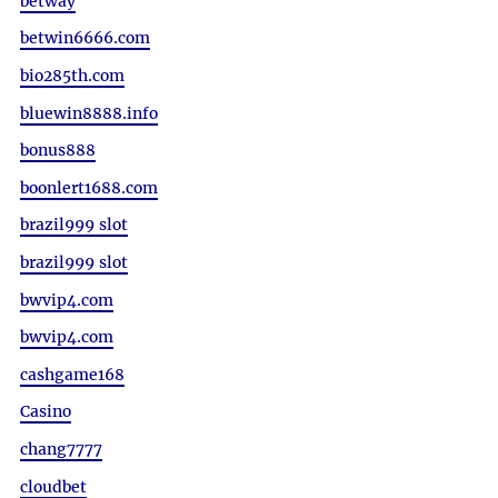
betway
betwin6666.com
bio285th.com
bluewin8888.info
bonus888
boonlert1688.com
brazil999 slot
brazil999 slot
bwvip4.com
bwvip4.com
cashgame168
Casino
chang7777
cloudbet