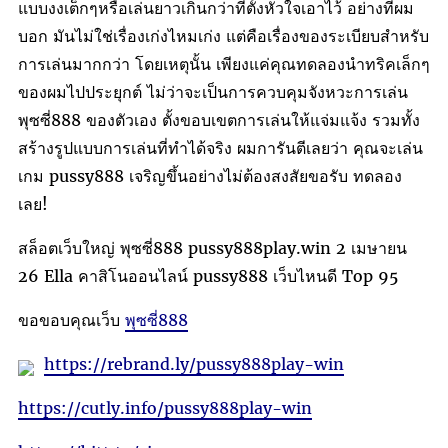
แบบงงเต็กๆหรือเล่นยาวเกินกว่าที่ตั้งหัวใจเอาไว้ อย่างที่ผม
บอก มันไม่ใช่เรื่องเก่งไหมเก่ง แต่คือเรื่องของระเบียบสำหรับ
การเล่นมากกว่า โดยเหตุนั้น เพียงแค่คุณทดลองนำทริคเล็กๆ
ของผมไปประยุกต์ ไม่ว่าจะเป็นการควบคุมจังหวะการเล่น
พุซซี่888 ของตัวเอง ตั้งขอบเขตการเล่นให้แจ่มแจ้ง รวมทั้ง
สร้างรูปแบบการเล่นที่ทำได้จริง ผมการันตีเลยว่า คุณจะเล่น
เกม pussy888 เจริญขึ้นอย่างไม่ต้องสงสัยขอรับ ทดลอง
เลย!
สล็อตเว็บใหญ่ พุซซี่888 pussy888play.win 2 เมษายน
26 Ella คาสิโนออนไลน์ pussy888 เว็บไหนดี Top 95
ขอขอบคุณเว็บ
พุซซี่888
https://rebrand.ly/pussy888play-win
https://cutly.info/pussy888play-win