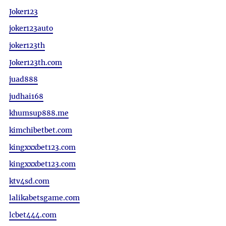
Joker123
joker123auto
joker123th
Joker123th.com
juad888
judhai168
khumsup888.me
kimchibetbet.com
kingxxxbet123.com
kingxxxbet123.com
ktv4sd.com
lalikabetsgame.com
lcbet444.com