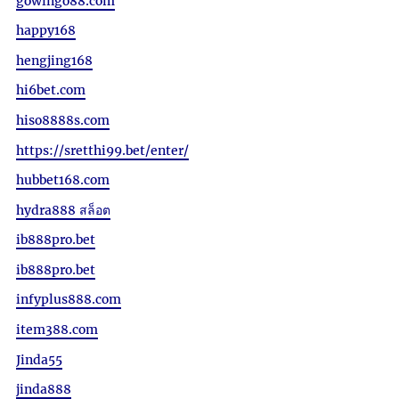
gowingo88.com
happy168
hengjing168
hi6bet.com
hiso8888s.com
https://sretthi99.bet/enter/
hubbet168.com
hydra888 สล็อต
ib888pro.bet
ib888pro.bet
infyplus888.com
item388.com
Jinda55
jinda888