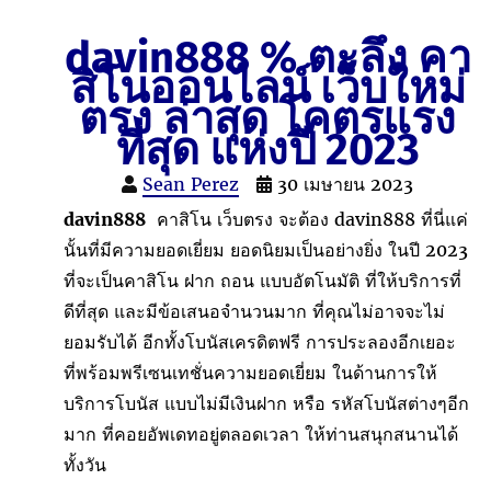
davin888 % ตะลึง คา
สิโนออนไลน์ เว็บใหม่
ตรง ล่าสุด โคตรแรง
ที่สุด แห่งปี 2023
Sean Perez
30 เมษายน 2023
davin888
คาสิโน เว็บตรง จะต้อง davin888 ที่นี่แค่
นั้นที่มีความยอดเยี่ยม ยอดนิยมเป็นอย่างยิ่ง ในปี 2023
ที่จะเป็นคาสิโน ฝาก ถอน แบบอัตโนมัติ ที่ให้บริการที่
ดีที่สุด และมีข้อเสนอจำนวนมาก ที่คุณไม่อาจจะไม่
ยอมรับได้ อีกทั้งโบนัสเครดิตฟรี การประลองอีกเยอะ
ที่พร้อมพรีเซนเทชั่นความยอดเยี่ยม ในด้านการให้
บริการโบนัส แบบไม่มีเงินฝาก หรือ รหัสโบนัสต่างๆอีก
มาก ที่คอยอัพเดทอยู่ตลอดเวลา ให้ท่านสนุกสนานได้
ทั้งวัน