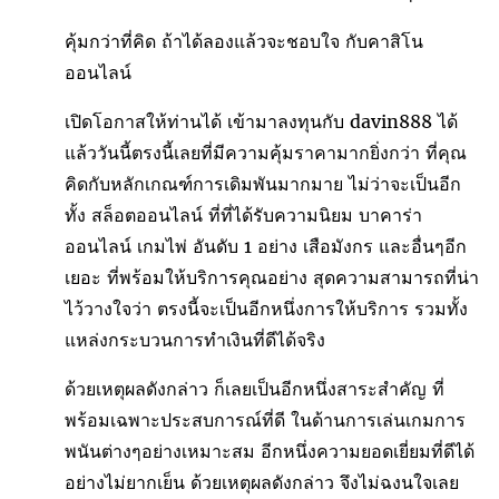
คุ้มกว่าที่คิด ถ้าได้ลองแล้วจะชอบใจ กับคาสิโน
ออนไลน์
เปิดโอกาสให้ท่านได้ เข้ามาลงทุนกับ davin888 ได้
แล้ววันนี้ตรงนี้เลยที่มีความคุ้มราคามากยิ่งกว่า ที่คุณ
คิดกับหลักเกณฑ์การเดิมพันมากมาย ไม่ว่าจะเป็นอีก
ทั้ง สล็อตออนไลน์ ที่ที่ได้รับความนิยม บาคาร่า
ออนไลน์ เกมไพ่ อันดับ 1 อย่าง เสือมังกร และอื่นๆอีก
เยอะ ที่พร้อมให้บริการคุณอย่าง สุดความสามารถที่น่า
ไว้วางใจว่า ตรงนี้จะเป็นอีกหนึ่งการให้บริการ รวมทั้ง
แหล่งกระบวนการทำเงินที่ดีได้จริง
ด้วยเหตุผลดังกล่าว ก็เลยเป็นอีกหนึ่งสาระสำคัญ ที่
พร้อมเฉพาะประสบการณ์ที่ดี ในด้านการเล่นเกมการ
พนันต่างๆอย่างเหมาะสม อีกหนึ่งความยอดเยี่ยมที่ดีได้
อย่างไม่ยากเย็น ด้วยเหตุผลดังกล่าว จึงไม่ฉงนใจเลย