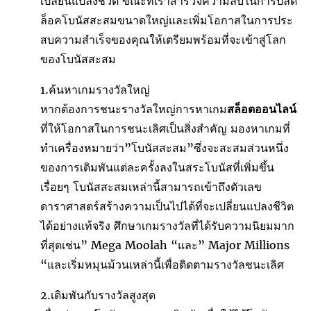
เปลี่ยนแปลงชีวิต ขณะที่เราสํารวจความลับในการปลด
ล็อคโบนัสสะสมขนาดใหญ่และเพิ่มโอกาสในการประ
สบความสําเร็จของคุณให้เตรียมพร้อมที่จะเข้าสู่โลก
ของโบนัสสะสม
1.ค้นหาเกมรางวัลใหญ่
หากต้องการชนะรางวัลใหญ่การหาเกม
สล็อตออนไลน์
ที่ให้โอกาสในการชนะเลิศเป็นสิ่งสําคัญ มองหาเกมที่
ทําเครื่องหมายว่า”โบนัสสะสม”ซึ่งจะสะสมส่วนหนึ่ง
ของการเดิมพันแต่ละครั้งลงในสระโบนัสที่เพิ่มขึ้น
เรื่อยๆ โบนัสสะสมเหล่านี้สามารถเข้าถึงตัวเลข
ดาราศาสตร์สร้างความเป็นไปได้ที่จะเปลี่ยนแปลงชีวิต
ได้อย่างแท้จริง ศึกษาเกมรางวัลที่ได้รับความนิยมมาก
ที่สุดเช่น” Mega Moolah “และ” Major Millions
“และเริ่มหมุนม้วนเหล่านี้เพื่อติดตามรางวัลชนะเลิศ
2.เดิมพันกับรางวัลสูงสุด