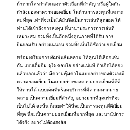
ถ้าหากใครกำลังมองหาตัวเลือกที่สำคัญ หรือผู้ใดกัน
กำลังมองหาความยอดเยี่ยม ในด้านการลงทุนที่เหมาะ
สมที่สุด เท่าที่จะเป็นได้มันจึงเป็นการเล่นที่สุดยอด ให้
ท่านได้เข้าถึงการลงทุน ที่นานาประการการเล่นที่
เหมาะสม รวมทั้งเป็นอีกหนึ่งคุณภาพที่ได้รับ การ
ยินยอมรับ อย่างแน่นอน รวมทั้งเห็นได้ชัดว่ายอดเยี่ยม
พร้อมเตรียมการเดิมพันล้นหลาม ให้คุณได้เลือกเล่น
กัน แบบเต็มอิ่ม จุใจ ชอบใจ อย่างแน่แท้ ถ้าเกิดได้ลอง
แล้วบอกแล้วว่า มีความคุ้มค่าในแบบอย่างของตัวเองมี
ความยอดเยี่ยม ในแบบอย่างของความยอดเยี่ยมที่ดีที่
ให้ท่านได้ แบบเต็มที่พร้อมบริการที่มีความมากมาย
หลาย เป็นความเยี่ยมที่สำคัญ อย่างมากที่สุดเท่าที่จะ
เป็นไปได้ ฉะนั้น ก็เลยทำให้นี่จะเป็นการลงทุนที่ดีเยี่ยม
ที่สุด นี่จะเป็นความยอดเยี่ยมที่มากที่สุด และนานัปการ
ได้จริง อย่างไม่ต้องสงสัย