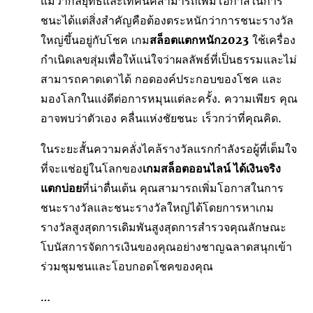
แม้ว่ากลยุทธ์และเทคนิคสามารถเพิ่มโอกาสในการ
ชนะได้แต่สิ่งสําคัญคือต้องตระหนักว่าการชนะรางวัล
ใหญ่ขึ้นอยู่กับโชค เกม
สล็อตแตกหนัก2023
ใช้เครื่อง
กําเนิดเลขสุ่มเพื่อให้แน่ใจว่าผลลัพธ์ที่เป็นธรรมและไม่
สามารถคาดเดาได้ กอดองค์ประกอบของโชค และ
มองโลกในแง่ดีต่อการหมุนแต่ละครั้ง. ความเพียร คุณ
อาจพบว่าตัวเอง คลื่นแห่งชัยชนะ เร็วกว่าที่คุณคิด.
ในระยะสั้นความคลั่งไคล้รางวัลแรกกําลังรอผู้ที่เต็มใจ
ที่จะแช่อยู่ในโลกของ
เกมสล็อตออนไลน์ ได้เงินจริง
แตกบ่อย
ที่น่าตื่นเต้น คุณสามารถเพิ่มโอกาสในการ
ชนะรางวัลและชนะรางวัลใหญ่ได้โดยการหาเกม
รางวัลสูงสุดการเดิมพันสูงสุดการสํารวจคุณลักษณะ
โบนัสการจัดการเงินของคุณอย่างชาญฉลาดสนุกเข้า
ร่วมชุมชนและโอบกอดโชคของคุณ
…