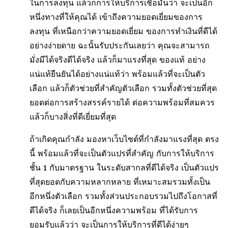
ในการลงทุน แล้วก็การให้บริการเชื่อมั่นว่า จะเป็นอีก
หนึ่งทางที่ให้คุณได้ เข้าถึงความยอดเยี่ยมของการ
ลงทุน ที่เหนือกว่าความยอดเยี่ยม ของการทำเงินที่ดีได้
อย่างง่ายดาย ฉะนั้นรับประกันเลยว่า คุณจะสามารถ
มั่งมีได้จริงดีได้จริง แล้วก็มาแรงที่สุด ของแท้ อย่าง
แน่แท้ยืนยันได้อย่างแน่แท้ว่า พร้อมแล้วที่จะเป็นตัว
เลือก แล้วก็ตัวช่วยที่สำคัญตัวเลือก รวมทั้งตัวช่วยที่สุด
ยอดต่อการสร้างสรรค์รายได้ ต่อความพร้อมที่สมควร
แล้วก็บางสิ่งที่ดีเยี่ยมที่สุด
ถ้าเกิดคุณกำลัง มองหาเว็บไซต์ที่กำลังมาแรงที่สุด ตรง
นี้ พร้อมแล้วที่จะเป็นตัวแปรที่สำคัญ กับการให้บริการ
ชั้น 1 กับมาตรฐาน ในระดับสากลที่ดีได้จริง เป็นตัวแปร
ที่สุดยอดกับความหลากหลาย ที่เหมาะสมรวมทั้งเป็น
อีกหนึ่งตัวเลือก รวมทั้งส่วนประกอบรวมไปถึงโอกาสที่
ดีได้จริง ก็เลยเป็นอีกหนึ่งความพร้อม ที่ได้รับการ
ยอมรับแล้วว่า จะเป็นการให้บริการที่ดีได้ง่ายๆ