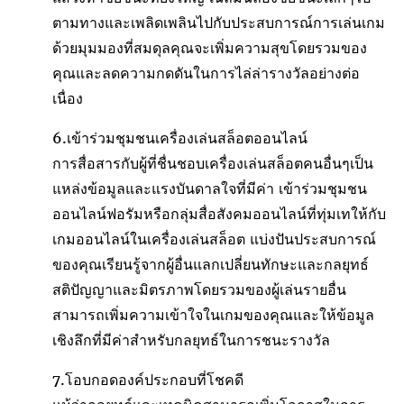
ตามทางและเพลิดเพลินไปกับประสบการณ์การเล่นเกม
ด้วยมุมมองที่สมดุลคุณจะเพิ่มความสุขโดยรวมของ
คุณและลดความกดดันในการไล่ล่ารางวัลอย่างต่อ
เนื่อง
6.เข้าร่วมชุมชนเครื่องเล่นสล็อตออนไลน์
การสื่อสารกับผู้ที่ชื่นชอบเครื่องเล่นสล็อตคนอื่นๆเป็น
แหล่งข้อมูลและแรงบันดาลใจที่มีค่า เข้าร่วมชุมชน
ออนไลน์ฟอรัมหรือกลุ่มสื่อสังคมออนไลน์ที่ทุ่มเทให้กับ
เกมออนไลน์ในเครื่องเล่นสล็อต แบ่งปันประสบการณ์
ของคุณเรียนรู้จากผู้อื่นแลกเปลี่ยนทักษะและกลยุทธ์
สติปัญญาและมิตรภาพโดยรวมของผู้เล่นรายอื่น
สามารถเพิ่มความเข้าใจในเกมของคุณและให้ข้อมูล
เชิงลึกที่มีค่าสําหรับกลยุทธ์ในการชนะรางวัล
7.โอบกอดองค์ประกอบที่โชคดี