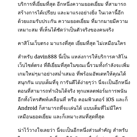
บริการที่เยี่ยมที่สุด อีกหนึ่งความยอดเยี่ยม ที่สามารถ
สร้างการได้เปรียบ และมาแรงอย่างยิ่ง ในเวลานี้อีก
ด้วยแถมรับประกัน ความยอดเยี่ยม ที่มากมายมีความ
เหมาะสม ที่เห็นได้ชัดว่าเป็นตัวจริงของคนจริง
คาสิโนเว็บตรง มาแรงที่สุด เยี่ยมที่สุด ไม่เหมือนใคร
สำหรับ davin888 นี่เป็น แหล่งการให้บริการคาสิโน
เว็บไซต์ตรง ที่ดีเยี่ยมที่สุดในขณะนี้รวมทั้งกำลังจะเพิ่ม
เกมใหม่ๆมาอย่างสม่ำเสมอ ที่พร้อมอัพเดทให้คุณได้
สนุกกัน แบบเต็มที่จุ การันตีได้ง่ายๆว่า นี่จะเป็นอีกหนึ่ง
ตอนที่สามารถทำเงินได้จริง ทุกแพลตฟอร์มการพนัน
อีกทั้งโทรศัพท์เคลื่อนที่ หรือ คอมพิวเตอร์ iOS และก็
Android ก็สามารถที่จะเล่นได้ แบบเต็มที่ไม่มีใคร
เหมือนยอดเยี่ยม และก็เหมาะสมที่สุดที่สุด
น่าไว้วางใจเลยว่า นี่จะเป็นอีกหนึ่งส่วนสำคัญ สำหรับ