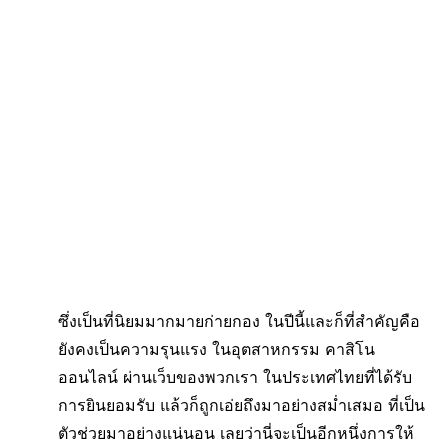
ซึ่งเป็นที่นิยมมากมายก่ายกอง ในปีนี้และก็ที่สำคัญคือ
ยังคงเป็นความรุนแรง ในอุตสาหกรรม คาสิโน
ออนไลน์ ผ่านเว็บของพวกเรา ในประเทศไทยที่ได้รับ
การยินยอมรับ แล้วก็ถูกเอ่ยถึงมาอย่างสม่ำเสมอ ที่เป็น
ตัวช่วยมาอย่างแน่นอน เลยว่านี่จะเป็นอีกหนึ่งการให้