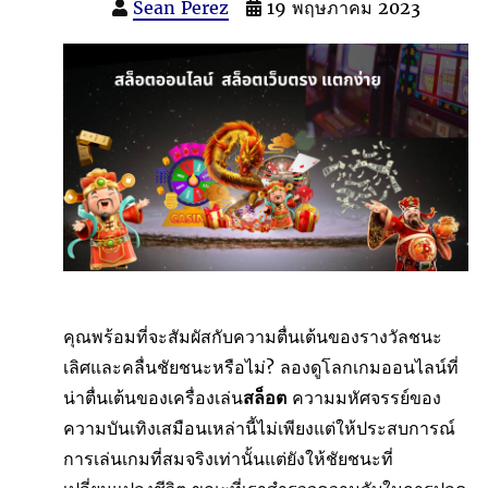
Sean Perez
19 พฤษภาคม 2023
คุณพร้อมที่จะสัมผัสกับความตื่นเต้นของรางวัลชนะ
เลิศและคลื่นชัยชนะหรือไม่? ลองดูโลกเกมออนไลน์ที่
น่าตื่นเต้นของเครื่องเล่น
สล็อต
ความมหัศจรรย์ของ
ความบันเทิงเสมือนเหล่านี้ไม่เพียงแต่ให้ประสบการณ์
การเล่นเกมที่สมจริงเท่านั้นแต่ยังให้ชัยชนะที่