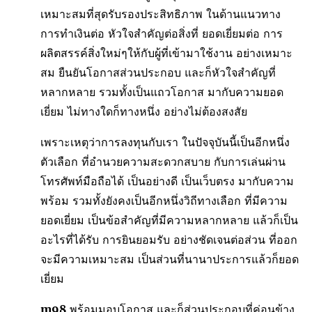
เหมาะสมที่สุดรับรองประสิทธิภาพ ในด้านแนวทาง
การทำเงินต่อ หัวใจสำคัญต่อสิ่งที่ ยอดเยี่ยมต่อ การ
ผลิตสรรค์สิ่งใหม่ๆให้กับผู้ที่เข้ามาใช้งาน อย่างเหมาะ
สม ยืนยันโอกาสส่วนประกอบ และก็หัวใจสำคัญที่
หลากหลาย รวมทั้งเป็นแถวโอกาส มากับความยอด
เยี่ยม ไม่ทางใดก็ทางหนึ่ง อย่างไม่ต้องสงสัย
เพราะเหตุว่าการลงทุนกับเรา ในปัจจุบันนี้เป็นอีกหนึ่ง
ตัวเลือก ที่อำนวยความสะดวกสบาย กับการเล่นผ่าน
โทรศัพท์มือถือได้ เป็นอย่างดี เป็นเว็บตรง มากับความ
พร้อม รวมทั้งยังคงเป็นอีกหนึ่งวิถีทางเลือก ที่มีความ
ยอดเยี่ยม เป็นข้อสำคัญที่มีความหลากหลาย แล้วก็เป็น
อะไรที่ได้รับ การยินยอมรับ อย่างชัดเจนต่อส่วน ที่ออก
จะมีความเหมาะสม เป็นส่วนที่นานาประการแล้วก็ยอด
เยี่ยม
m98
พร้อมมอบโอกาส และก็ส่วนประกอบที่ค่อนข้าง