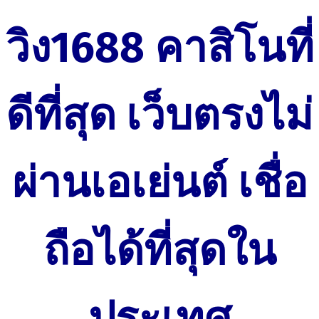
Skip
วิง1688 คาสิโนที่
to
content
ดีที่สุด เว็บตรงไม่
ผ่านเอเย่นต์ เชื่อ
ถือได้ที่สุดใน
ประเทศ