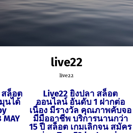
live22
live22
 สล็อต
Live22 ยิงปลา สล็อต
มุนได้
ออนไลน์ อันดับ 1 ฝากต่อ
by
เนื่อง มีรางวัล คุณภาพคับจอ
8 MAY
มีมืออาชีพ บริการนานกว่า
15 ปี สล็อต เกมเลิกจน สมัคร