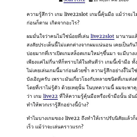
ความรู้สึกว่า เกม live22slot เกมนี้คุ้นมือ แม้ว่าจะ
ก่อนก็ตาม เกิดจากอะไร?
ผมมั่นใจว่าคนไม่ใช่น้อยที่เล่น
live22slot
มานานแล้
สงสัยประเด็นนี้ไม่แตกต่างจากผมแน่นอน เคยเป็นกั
บ่อยมากที่เราเปิดเกมสล็อตเกมใหม่ๆขึ้นมา จะมีบางเก
เพียงแค่ไม่กี่นาทีก็ทราบได้ในทันทีว่า เกมนี้เข้ามือ ทั
ไม่เคยเล่นเกมนี้มาก่อนด้วยซ้ำ ความรู้สึกอย่างงี้ไม่ใช่
บังเอิญครับ เพราะมันเกี่ยวโยงกับหลายชนิดที่เกมส่ง
โดยที่เราไม่รู้ตัว ด้วยเหตุนั้น ในบทความนี้ ผมจะพา
ว่า เกม
live22
ที่ให้ความรู้คุ้นมือหรือเข้ามือนั้น มันม
ทำให้พวกเรารู้สึกอย่างนี้บ้าง?
ทำไมบางเกมของ live22 ถึงทำให้เราปรับนิสัยแล้วก็คุ
เร็ว แม้ว่าจะเล่นคราวแรก?