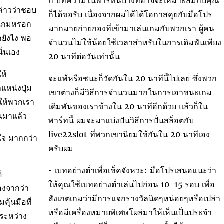
ก็ บทความในพาร์ทนี้บางทีอาจจะเหมาะสมกับคุณ
ล่าวว่าชอบ
ก็ได้ขอรับ เนื่องจากผมได้ได้โอกาสคุยกับมือโปร
งเกมหรอก
มากมายก่ายกองที่เข้ามาเล่นเกมกับพวกเรา ผู้คน
กยังไง พอ
จำนวนไม่ใช้น้อยใช้เวลาสำหรับในการเดิมพันเพียง
ั่นเอง
20 นาทีต่อวันเท่านั้น
ห้
จะแพ้หรือชนะก็วัดกันใน 20 นาทีนี้ไปเลย ซึ่งพวก
แหน่งปุ่ม
เขาต่างก็มีวิธีการจำนวนมากในการเอาชนะเกม
ให้พวกเรา
เดิมพันของเราข้างใน 20 นาทีอีกด้วย แล้วก็ใน
ล่นมาแล้ว
พาร์ทนี้ ผมจะมาแบ่งปันวิธีการปั่นสล็อตกับ
live22slot ที่พวกเขานิยมใช้กันใน 20 นาทีเอง
ใจ มากกว่า
ครับผม
• เบทอย่างต่ำเพื่อเช็คจังหวะ: มือโปรเสนอแนะว่า
้
ให้คุณใช้เบทอย่างต่ำเล่นไปก่อน 10-15 รอบ เพื่อ
องจากว่า
สังเกตเกมว่ามีการแจกรางวัลนิดๆหน่อยๆหรือเปล่า
คุ้นมือที่
หรือมีเครื่องหมายพิเศษโผล่มาให้เห็นเป็นประจำ
์ระหว่าง