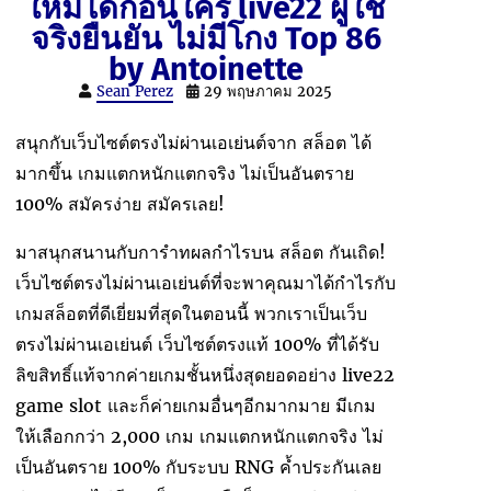
ใหม่ได้ก่อนใคร live22 ผู้ใช้
จริงยืนยัน ไม่มีโกง Top 86
by Antoinette
Sean Perez
29 พฤษภาคม 2025
สนุกกับเว็บไซต์ตรงไม่ผ่านเอเย่นต์จาก สล็อต ได้
มากขึ้น เกมแตกหนักแตกจริง ไม่เป็นอันตราย
100% สมัครง่าย สมัครเลย!
มาสนุกสนานกับการำทผลกำไรบน สล็อต กันเถิด!
เว็บไซต์ตรงไม่ผ่านเอเย่นต์ที่จะพาคุณมาได้กำไรกับ
เกมสล็อตที่ดีเยี่ยมที่สุดในตอนนี้ พวกเราเป็นเว็บ
ตรงไม่ผ่านเอเย่นต์ เว็บไซต์ตรงแท้ 100% ที่ได้รับ
ลิขสิทธิ์แท้จากค่ายเกมชั้นหนึ่งสุดยอดอย่าง live22
game slot และก็ค่ายเกมอื่นๆอีกมากมาย มีเกม
ให้เลือกกว่า 2,000 เกม เกมแตกหนักแตกจริง ไม่
เป็นอันตราย 100% กับระบบ RNG ค้ำประกันเลย