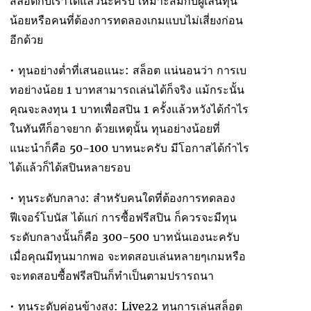
สล็อตกับเราได้แล้วนะครับ เหมาะสมกับผู้เล่นทุน
น้อยหรือคนที่ต้องการทดลองเกมแบบไม่เสี่ยงก่อน
อีกด้วย
• ทุนอย่างต่ำที่เสนอแนะ: สล็อต แน่นอนว่า การเบ
ทอย่างน้อย 1 บาทสามารถเล่นได้ก็จริง แม้กระนั้น
คุณจะลงทุน 1 บาทเพื่อสปิน 1 ครั้งแล้วหวังได้กำไร
ในทันทีก็อาจยาก ด้วยเหตุนั้น ทุนอย่างน้อยที่
แนะนำก็คือ 50-100 บาทนะครับ มีโอกาสได้กำไร
ได้แล้วก็ได้สปินหลายรอบ
• ทุนระดับกลาง: สำหรับคนใดที่ต้องการทดลอง
ฟีเจอร์โบนัส ได้แก่ การซื้อฟรีสปิน ก็ควรจะมีทุน
ระดับกลางนั้นก็คือ 300-500 บาทนั่นเองนะครับ
เมื่อคุณมีทุนมากพอ จะทดสอบเล่นหลายๆเกมหรือ
จะทดสอบซื้อฟรีสปินก็ทำเป็นตามปรารถนา
• ทุนระดับค่อนข้างสูง: Live22 ทุนการเล่นสล็อต