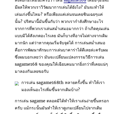
สงสัยกันไหมนะครับว่า เล่น
sagame168
เสมอๆมันจะ
มีผลให้พวกเราวิวัฒนาการเล่นได้ยังไง? มันจะทำให้
เล่นเก่งขึ้นไหม? หรือเพียงแค่เล่นจนเคยชินเฉยๆแค่
นั้น? ปริศนานี้มันขึ้นกับว่า พวกเรากำลังศึกษาอะไร
จากการที่พวกเราเล่นสม่ำเสมอมากกว่า ถ้าเกิดคุณเล่น
แบบมิได้สังเกตอะไรเลย มันก็บางทีอาจไม่ต่างจากเดิม
มากนัก แต่ว่าหากคุณเริ่มจับจุดได้ การเล่นสม่ำเสมอ
คือการพัฒนาทักษะการเล่นบาคาร่าได้ดีเลยล่ะครับผม
ซึ่งผมบอกเลยว่า มันจะเปลี่ยนแปลงกรรมวิธีการเล่น
sagame168 ของคุณให้เฉียบคมมากยิ่งกว่าที่เคยแน่ๆ
มาลองกันเลยขอรับ
การเล่น sagame168th หลายครั้งขึ้น ทำให้เรา
มองเห็นอะไรเพิ่มขึ้นจากเดิมบ้าง?
การเล่น sagame ตลอดมิได้ทำให้เราเล่นง่ายขึ้นหรอก
ครับ แม้กระนั้นมันทำให้เราดูเกมเปลี่ยนไปจากเดิม