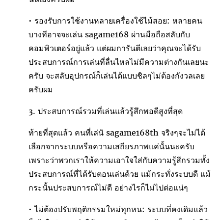
• รองรับการใช้งานหลายเครื่องใช้ไม้สอย: หลายคน
บางทีอาจจะเล่น sagame168 ผ่านมือถือสลับกับ
คอมพิวเตอร์อยู่แล้ว แต่ผมการันตีเลยว่าคุณจะได้รับ
ประสบการณ์การเล่นที่ลื่นไหลไม่มีความต่างกันเลยนะ
ครับ จะสลับอุปกรณ์ก็เล่นได้แบบชิลๆไม่ต้องกังวลเลย
ครับผม
3. ประสบการณ์รวมที่เล่นแล้วรู้สึกพอดีสูงที่สุด
ท้ายที่สุดแล้ว คนที่เล่นั sagame168th จริงๆจะไม่ได้
เลือกจากระบบหรือความเสถียรภาพแค่นั้นนะครับ
เพราะว่าพวกเราให้ความเอาใจใส่กับความรู้สึกรวมทั้ง
ประสบการณ์ที่ได้รับตอนเล่นด้วย แม้กระทั่งระบบดี แม้
กระนั้นประสบการณ์ไม่ดี อย่างไรก็ไม่ไปต่อแน่ๆ
• ไม่ต้องปรับพฤติกรรมใหม่ทุกหน: ระบบที่คงเดิมแล้ว