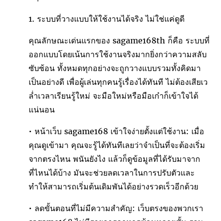
1. ระบบที่วางแบบให้ใช้งานได้จริง ไม่ใช่แค่ดูดี
คุณลักษณะเด่นแรกของ sagame168th ก็คือ ระบบที่
ออกแบบโดยเน้นการใช้งานจริงมากยิ่งกว่าความสลับ
ซับซ้อน ทั้งหมดทุกอย่างจะถูกวางแบบรวมทั้งคิดมา
เป็นอย่างดี เพื่อผู้เล่นทุกคนรู้เรื่องได้ทันที ไม่ต้องเสียเว
ล่ำเวลาเรียนรู้ใหม่ จะมือใหม่หรือมือเก๋าก็เข้าใจได้
แน่นอน
• หน้าเว็บ sagame168 เข้าใจง่ายตั้งแต่ใช้งาน: เมื่อ
คุณดูเข้ามา คุณจะรู้ได้ทันทีเลยว่าจำเป็นที่จะต้องเริ่ม
จากตรงไหน พนันยังไง แล้วก็ดูข้อมูลที่ได้รับมาจาก
ที่ไหนได้บ้าง มันจะช่วยลดเวลาในการปรับตัวและ
ทำให้สามารถเริ่มต้นเดิมพันได้อย่างรวดเร็วอีกด้วย
• ลดขั้นตอนที่ไม่มีความสำคัญ: เว็บตรงของพวกเรา