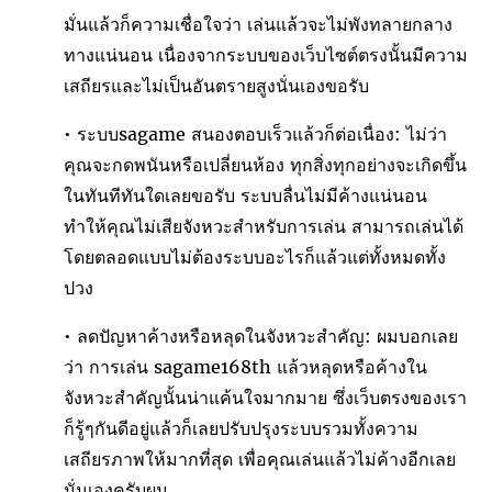
มั่นแล้วก็ความเชื่อใจว่า เล่นแล้วจะไม่พังทลายกลาง
ทางแน่นอน เนื่องจากระบบของเว็บไซต์ตรงนั้นมีความ
เสถียรและไม่เป็นอันตรายสูงนั่นเองขอรับ
• ระบบsagame สนองตอบเร็วแล้วก็ต่อเนื่อง: ไม่ว่า
คุณจะกดพนันหรือเปลี่ยนห้อง ทุกสิ่งทุกอย่างจะเกิดขึ้น
ในทันทีทันใดเลยขอรับ ระบบลื่นไม่มีค้างแน่นอน
ทำให้คุณไม่เสียจังหวะสำหรับการเล่น สามารถเล่นได้
โดยตลอดแบบไม่ต้องระบบอะไรก็แล้วแต่ทั้งหมดทั้ง
ปวง
• ลดปัญหาค้างหรือหลุดในจังหวะสำคัญ: ผมบอกเลย
ว่า การเล่น sagame168th แล้วหลุดหรือค้างใน
จังหวะสำคัญนั้นน่าแค้นใจมากมาย ซึ่งเว็บตรงของเรา
ก็รู้ๆกันดีอยู่แล้วก็เลยปรับปรุงระบบรวมทั้งความ
เสถียรภาพให้มากที่สุด เพื่อคุณเล่นแล้วไม่ค้างอีกเลย
นั่นเองครับผม