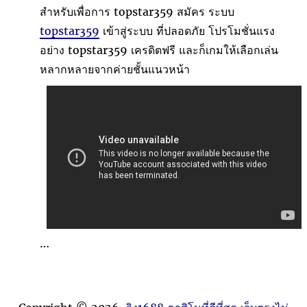
สำหรับเพื่อการ topstar359 สมัคร ระบบ
topstar359
เข้าสู่ระบบ ที่ปลอดภัย โปรโมชั่นแรง
อย่าง topstar359 เครดิตฟรี และก็เกมให้เลือกเล่น
หลากหลายจากค่ายชั้นแนวหน้า
…