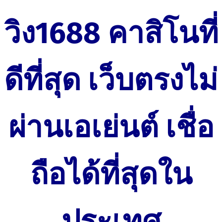
Skip
วิง1688 คาสิโนที่
to
content
ดีที่สุด เว็บตรงไม่
ผ่านเอเย่นต์ เชื่อ
ถือได้ที่สุดใน
ประเทศ