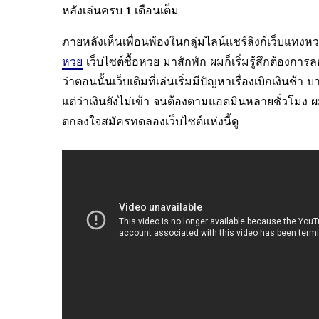
หลังเล่นครบ 1 เดือนเต็ม
ภายหลังเห็นเพื่อนพ้องในกลุ่มไลน์แชร์ลิงก์เว็บแทงห
หวย
เว็บไซต์ซื้อหวย มาสักพัก ผมก็เริ่มรู้สึกต้องการ
ว่าตอนนั้นเว็บเดิมที่เล่นเริ่มมีปัญหาเรื่องเบิกเงินช้า 
แต่ว่าเงินยังไม่เข้า จนต้องตามแอดมินหลายชั่วโมง 
ตกลงใจสมัครทดลองเว็บไซต์แห่งนี้ดู