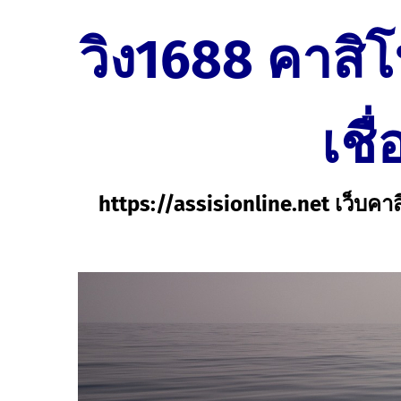
Skip
วิง1688 คาสิโน
to
content
เชื
https://assisionline.net เว็บค