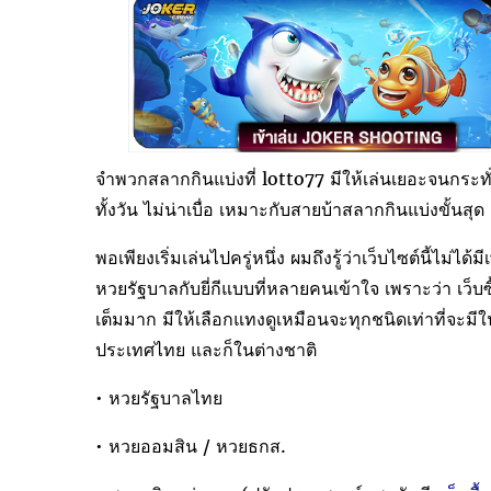
จำพวกสลากกินแบ่งที่ lotto77 มีให้เล่นเยอะจนกระทั
ทั้งวัน ไม่น่าเบื่อ เหมาะกับสายบ้าสลากกินแบ่งขั้นสุด
พอเพียงเริ่มเล่นไปครู่หนึ่ง ผมถึงรู้ว่าเว็บไซต์นี้ไม่ได้มี
หวยรัฐบาลกับยี่กีแบบที่หลายคนเข้าใจ เพราะว่า เว็บซ
เต็มมาก มีให้เลือกแทงดูเหมือนจะทุกชนิดเท่าที่จะมีใ
ประเทศไทย และก็ในต่างชาติ
• หวยรัฐบาลไทย
• หวยออมสิน / หวยธกส.