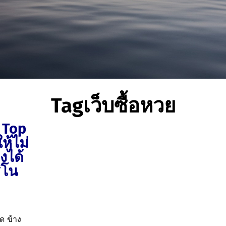
Tag
เว็บซื้อหวย
 Top
ห้ไม่
องได้
ิโน
ด ข้าง