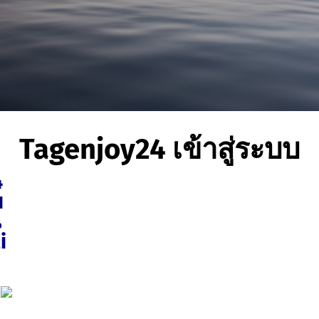
Tag
enjoy24 เข้าสู่ระบบ
4
ม
น
i