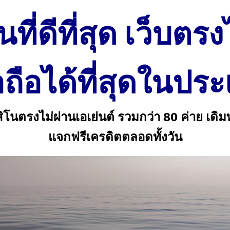
ที่ดีที่สุด เว็บตรง
่อถือได้ที่สุดในปร
าสิโนตรงไม่ผ่านเอเย่นต์ รวมกว่า 80 ค่าย เด
แจกฟรีเครดิตตลอดทั้งวัน