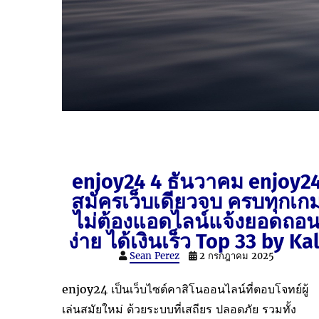
enjoy24 4 ธันวาคม enjoy2
สมัครเว็บเดียวจบ ครบทุกเก
ไม่ต้องแอดไลน์แจ้งยอดถอ
ง่าย ได้เงินเร็ว Top 33 by Kal
Sean Perez
2 กรกฎาคม 2025
enjoy24 เป็นเว็บไซต์คาสิโนออนไลน์ที่ตอบโจทย์ผู้
เล่นสมัยใหม่ ด้วยระบบที่เสถียร ปลอดภัย รวมทั้ง