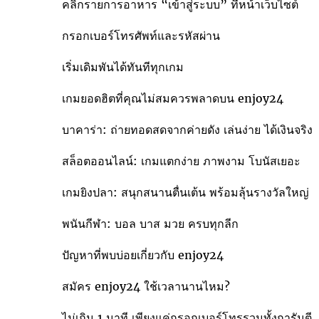
คลิกรายการอาหาร “เข้าสู่ระบบ” ที่หน้าเว็บไซต์
กรอกเบอร์โทรศัพท์และรหัสผ่าน
เริ่มเดิมพันได้ทันทีทุกเกม
เกมยอดฮิตที่คุณไม่สมควรพลาดบน enjoy24
บาคาร่า: ถ่ายทอดสดจากค่ายดัง เล่นง่าย ได้เงินจริง
สล็อตออนไลน์: เกมแตกง่าย ภาพงาม โบนัสเยอะ
เกมยิงปลา: สนุกสนานตื่นเต้น พร้อมลุ้นรางวัลใหญ่
พนันกีฬา: บอล บาส มวย ครบทุกลีก
ปัญหาที่พบบ่อยเกี่ยวกับ enjoy24
สมัคร enjoy24 ใช้เวลานานไหม?
ไม่เกิน 1 นาที เพียงแค่กรอกเบอร์โทรรวมทั้งการันตี