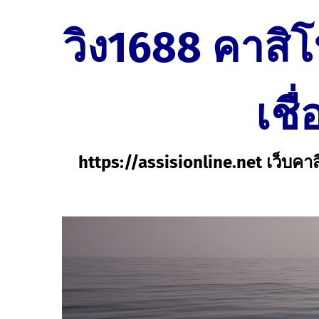
Skip
วิง1688 คาสิโน
to
content
เชื
https://assisionline.net เว็บค