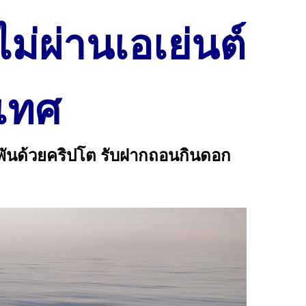
ไม่ผ่านเอเย่นต์
ะเทศ
ิมพันด้วยคริปโต รับฝากถอนกินดอก