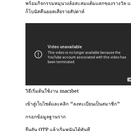
พร้อมกิจกรรมหมุนวงล้อสะสมแต้มแลกของรางวัล แ
ก็โบนัสคืนยอดเสียรายสัปดาห์
วิธีเริ่มต้นใช้งาน mac1bet
เข้าสู่เว็บไซต์และคลิก “ลงทะเบียนเป็นสมาชิก”
กรอกข้อมูลฐานราก
ยืนยัน OTP แล้วเริ่มพนันได้ทันที