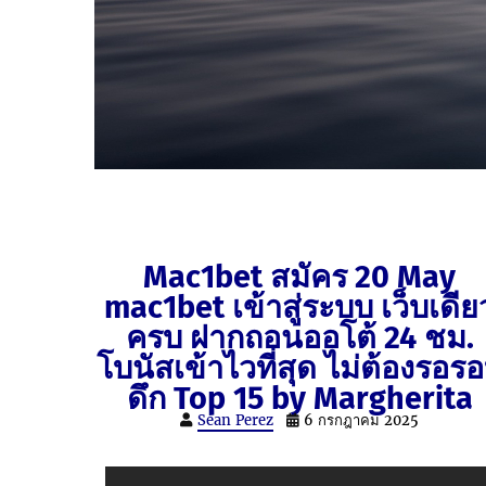
Mac1bet สมัคร 20 May
mac1bet เข้าสู่ระบบ เว็บเดีย
ครบ ฝากถอนออโต้ 24 ชม.
โบนัสเข้าไวที่สุด ไม่ต้องรอร
ดึก Top 15 by Margherita
Sean Perez
6 กรกฎาคม 2025