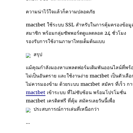
ความน่าไว้ใจแล้วก็ความปลอดภัย
mac1bet ใช้ระบบ SSL สำหรับในการคุ้มครองข้อมู
สมาชิก พร้อมกลุ่มซัพพอร์ตดูแลตลอด 24 ชั่วโมง
รองรับการใช้งานภาษาไทยเต็มต้นแบบ
สรุป
แม้คุณกำลังมองหาแพลตฟอร์มเดิมพันออนไลน์ที่พร้
ไม่เป็นอันตราย และใช้งานง่าย mac1bet เป็นตัวเลือก
ไม่ควรมองข้าม ด้วยระบบ mac1bet สมัคร ที่เร็ว กา
mac1bet
เข้าระบบ ที่ไม่ซับซ้อน พร้อมโปรโมชั่น
mac1bet เครดิตฟรี ที่คุ้ม สมัครเลยวันนี้เพื่อ
ประสบการณ์การเล่นที่เหนือกว่า
…