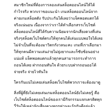
สมาชิกใหม่ที่ต้องการลองเล่นสล็อตออนไลน์ให้ได้
กำไรจริง พวกเราขอแนะนำ เกมสล็อตออนไลน์จาก
ค่ายเกมสล็อตดัง รับประกันได้เลยว่าแจ็คพอตแตกได้
จริงแน่นอน เนื่องจากว่าเราได้ทำเลือกสรรเว็บไซต์
สล็อตออนไลน์ที่ได้รับความนิยมจากนักเสี่ยงดวงที่เล่น
จริงๆสล็อตเว็บไซต์ตรงให้ทุกคนได้เล่นแบบพอใจได้เลย
ไม่จำเป็นที่จะต้องมาวิตกกังวลนะคะ เกมที่เราเลือกมา
ให้ทุกคนมีความเล่นง่ายไม่ยุ่งยากและก็ซับซ้อนอย่าง
แน่แท้ แจ็คพอตแตกแล้วทุกคนสามารถกระทำการ
ถอนได้เลย ฝากถอนทันใจ ด้วยระบบฝากถอนออโต้
จ่ายจริง จ่ายไวทันใจ
ใครกันแน่ไม่เคยเล่นสล็อตเว็บไซต์พวกเราจะต้องมาดู
สิ่งที่ผู้ที่ยังไม่เคยเล่นเกมสล็อตออนไลน์ยังไม่เคยรู้ คือ
เว็บไซต์สล็อตออนไลน์ของเรามีกิจกรรมแจกเครดิตทุก
วี่วันให้เหล่านักเสี่ยงดวงทุกๆท่านจะรู้ๆกันดีอยู่แล้ว