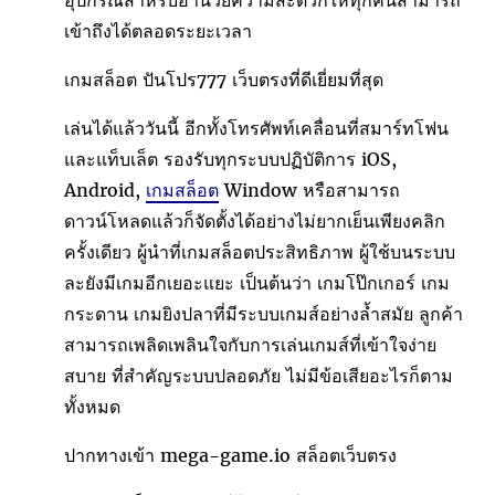
อุปกรณ์สำหรับอำนวยความสะดวกให้ทุกคนสามารถ
เข้าถึงได้ตลอดระยะเวลา
เกมสล็อต ปันโปร777 เว็บตรงที่ดีเยี่ยมที่สุด
เล่นได้แล้ววันนี้ อีกทั้งโทรศัพท์เคลื่อนที่สมาร์ทโฟน
และแท็บเล็ต รองรับทุกระบบปฏิบัติการ iOS,
Android,
เกมสล็อต
Window หรือสามารถ
ดาวน์โหลดแล้วก็จัดตั้งได้อย่างไม่ยากเย็นเพียงคลิก
ครั้งเดียว ผู้นำที่เกมสล็อตประสิทธิภาพ ผู้ใช้บนระบบ
ละยังมีเกมอีกเยอะแยะ เป็นต้นว่า เกมโป๊กเกอร์ เกม
กระดาน เกมยิงปลาที่มีระบบเกมส์อย่างล้ำสมัย ลูกค้า
สามารถเพลิดเพลินใจกับการเล่นเกมส์ที่เข้าใจง่าย
สบาย ที่สำคัญระบบปลอดภัย ไม่มีข้อเสียอะไรก็ตาม
ทั้งหมด
ปากทางเข้า mega-game.io สล็อตเว็บตรง