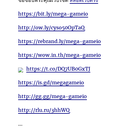
https://bit.ly/mega-gameio
http://ow.ly/cyso50OpTaQ
https://rebrand.ly/mega-gameio
https://wow.in.th/mega-gameio
https://t.co/DQ7UB0GxTJ
https://is.gd/megagameio
http://gg.gg/mega-gameio
http://rlu.ru/3hhWQ
…