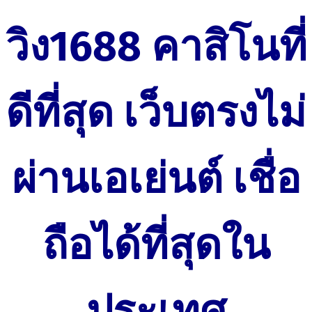
Skip
วิง1688 คาสิโนที่
to
content
ดีที่สุด เว็บตรงไม่
ผ่านเอเย่นต์ เชื่อ
ถือได้ที่สุดใน
ประเทศ