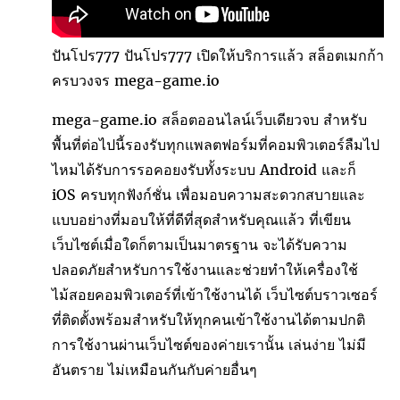
ปันโปร777 ปันโปร777 เปิดให้บริการแล้ว สล็อตเมกก้า
ครบวงจร mega-game.io
mega-game.io สล็อตออนไลน์เว็บเดียวจบ สำหรับ
พื้นที่ต่อไปนี้รองรับทุกแพลตฟอร์มที่คอมพิวเตอร์ลืมไป
ไหมได้รับการรอคอยงรับทั้งระบบ Android และก็
iOS ครบทุกฟังก์ชั่น เพื่อมอบความสะดวกสบายและ
แบบอย่างที่มอบให้ที่ดีที่สุดสำหรับคุณแล้ว ที่เขียน
เว็บไซต์เมื่อใดก็ตามเป็นมาตรฐาน จะได้รับความ
ปลอดภัยสำหรับการใช้งานและช่วยทำให้เครื่องใช้
ไม้สอยคอมพิวเตอร์ที่เข้าใช้งานได้ เว็บไซต์บราวเซอร์
ที่ติดตั้งพร้อมสำหรับให้ทุกคนเข้าใช้งานได้ตามปกติ
การใช้งานผ่านเว็บไซต์ของค่ายเรานั้น เล่นง่าย ไม่มี
อันตราย ไม่เหมือนกันกับค่ายอื่นๆ