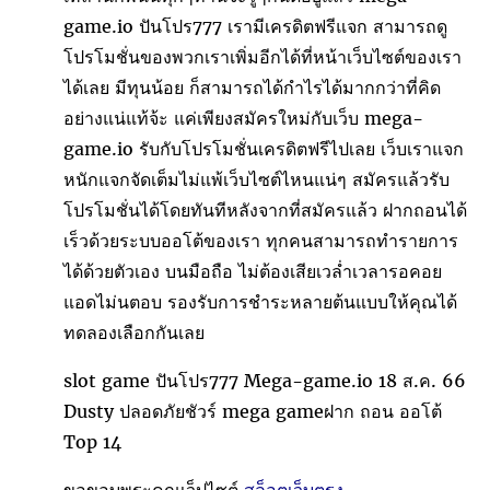
game.io ปันโปร777 เรามีเครดิตฟรีแจก สามารถดู
โปรโมชั่นของพวกเราเพิ่มอีกได้ที่หน้าเว็บไซต์ของเรา
ได้เลย มีทุนน้อย ก็สามารถได้กำไรได้มากกว่าที่คิด
อย่างแน่แท้จ้ะ แค่เพียงสมัครใหม่กับเว็บ mega-
game.io รับกับโปรโมชั่นเครดิตฟรีไปเลย เว็บเราแจก
หนักแจกจัดเต็มไม่แพ้เว็บไซต์ไหนแน่ๆ สมัครแล้วรับ
โปรโมชั่นได้โดยทันทีหลังจากที่สมัครแล้ว ฝากถอนได้
เร็วด้วยระบบออโต้ของเรา ทุกคนสามารถทำรายการ
ได้ด้วยตัวเอง บนมือถือ ไม่ต้องเสียเวล่ำเวลารอคอย
แอดไม่นตอบ รองรับการชำระหลายต้นแบบให้คุณได้
ทดลองเลือกกันเลย
slot game ปันโปร777 Mega-game.io 18 ส.ค. 66
Dusty ปลอดภัยชัวร์ mega gameฝาก ถอน ออโต้
Top 14
ขอขอบพระคุณเว็ปไซต์
สล็อตเว็บตรง