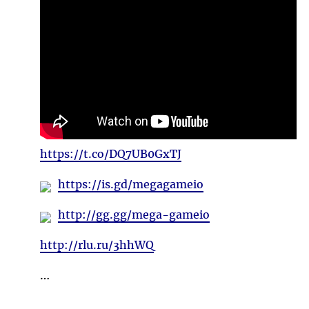
https://t.co/DQ7UB0GxTJ
https://is.gd/megagameio
http://gg.gg/mega-gameio
http://rlu.ru/3hhWQ
…