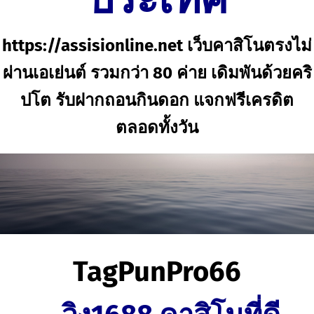
https://assisionline.net เว็บคาสิโนตรงไม่
ผ่านเอเย่นต์ รวมกว่า 80 ค่าย เดิมพันด้วยคริ
ปโต รับฝากถอนกินดอก แจกฟรีเครดิต
ตลอดทั้งวัน
Tag
PunPro66