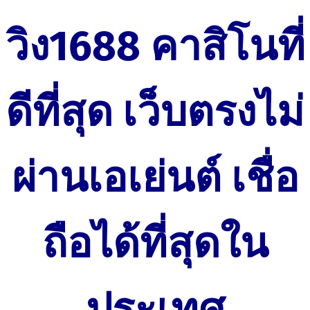
Skip
วิง1688 คาสิโนที่
to
content
ดีที่สุด เว็บตรงไม่
ผ่านเอเย่นต์ เชื่อ
ถือได้ที่สุดใน
ประเทศ