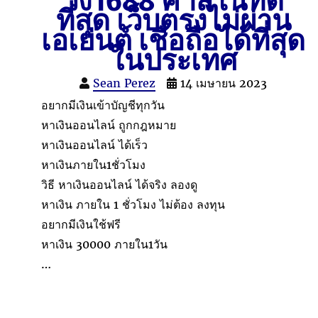
วิง1688 คาสิโนที่ดี
ที่สุด เว็บตรงไม่ผ่าน
เอเย่นต์ เชื่อถือได้ที่สุด
ในประเทศ
Sean Perez
14 เมษายน 2023
อยากมีเงินเข้าบัญชีทุกวัน
หาเงินออนไลน์ ถูกกฎหมาย
หาเงินออนไลน์ ได้เร็ว
หาเงินภายใน1ชั่วโมง
วิธี หาเงินออนไลน์ ได้จริง ลองดู
หาเงิน ภายใน 1 ชั่วโมง ไม่ต้อง ลงทุน
อยากมีเงินใช้ฟรี
หาเงิน 30000 ภายใน1วัน
…