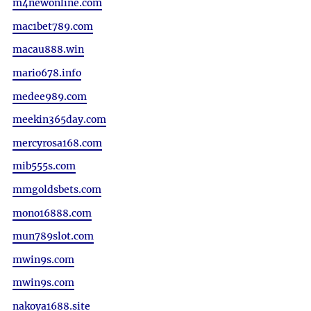
m4newonline.com
mac1bet789.com
macau888.win
mario678.info
medee989.com
meekin365day.com
mercyrosa168.com
mib555s.com
mmgoldsbets.com
mono16888.com
mun789slot.com
mwin9s.com
mwin9s.com
nakoya1688.site