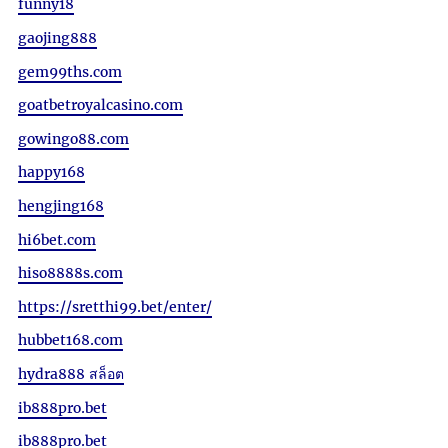
funny18
gaojing888
gem99ths.com
goatbetroyalcasino.com
gowingo88.com
happy168
hengjing168
hi6bet.com
hiso8888s.com
https://sretthi99.bet/enter/
hubbet168.com
hydra888 สล็อต
ib888pro.bet
ib888pro.bet