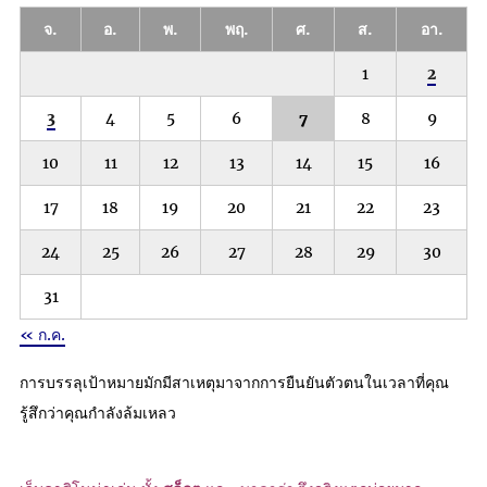
จ.
อ.
พ.
พฤ.
ศ.
ส.
อา.
1
2
3
4
5
6
7
8
9
10
11
12
13
14
15
16
17
18
19
20
21
22
23
24
25
26
27
28
29
30
31
« ก.ค.
การบรรลุเป้าหมายมักมีสาเหตุมาจากการยืนยันตัวตนในเวลาที่คุณ
รู้สึกว่าคุณกำลังล้มเหลว