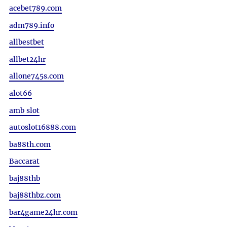
acebet789.com
adm789.info
allbestbet
allbet24hr
allone745s.com
alot66
amb slot
autoslot16888.com
ba88th.com
Baccarat
baj88thb
baj88thbz.com
bar4game24hr.com