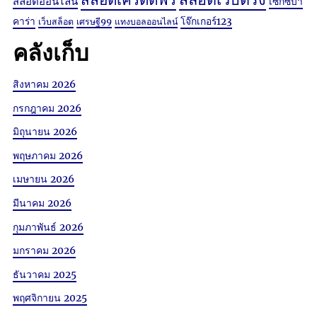
สล็อตเครดิตฟรี
สล็อตออนไลน์
เซ็กซี่บา
คาร่า
โจ๊กเกอร์123
เว็บสล็อต
เศรษฐี99
แทงบอลออนไลน์
คลังเก็บ
สิงหาคม 2026
กรกฎาคม 2026
มิถุนายน 2026
พฤษภาคม 2026
เมษายน 2026
มีนาคม 2026
กุมภาพันธ์ 2026
มกราคม 2026
ธันวาคม 2025
พฤศจิกายน 2025