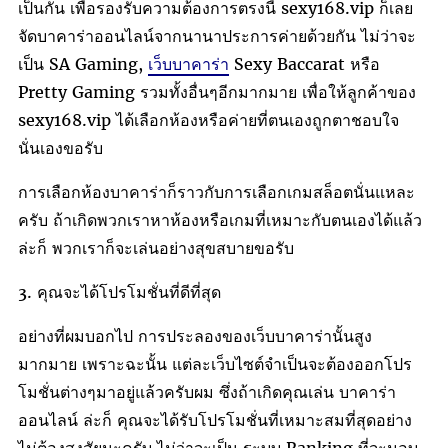
เป็นกัน เพื่อรองรับความต้องการตรงนี้ sexy168.vip ก็เลย
จัดบาคาร่าออนไลน์จากนานาประการค่ายด้วยกัน ไม่ว่าจะ
เป็น SA Gaming,
เว็บบาคาร่า
Sexy Baccarat หรือ
Pretty Gaming รวมทั้งอื่นๆอีกมากมาย เพื่อให้ลูกค้าของ
sexy168.vip ได้เลือกห้องหรือค่ายที่ตนเองถูกตาชอบใจ
นั่นเองขอรับ
การเลือกห้องบาคาร่าก็ราวกับการเลือกเกมสล็อตนั่นแหละ
ครับ ถ้าเกิดพวกเราหาห้องหรือเกมที่เหมาะกับตนเองได้แล้ว
ล่ะก็ พวกเราก็จะเล่นอย่างสุขสบายขอรับ
3. คุณจะได้โปรโมชั่นที่ดีที่สุด
อย่างที่ผมบอกไป การประลองของเว็บบาคาร่านั้นสูง
มากมาย เพราะฉะนั้น แต่ละเว็บไซต์จำเป็นจะต้องออกโปร
โมชั่นต่างๆมาอยู่แล้วครับผม ซึ่งถ้าเกิดคุณเล่น บาคาร่า
ออนไลน์ ล่ะก็ คุณจะได้รับโปรโมชั่นที่เหมาะสมที่สุดอย่าง