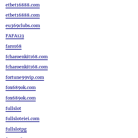
etbet16888.com
etbet16888.com
eu369clubs.com
FAFA123
faro168
fcharoenkit168.com
fcharoenkit168.com
fortune99vip.com
fox689ok.com
fox689ok.com
fullslot
fullsloteiei.com
fullslotpg