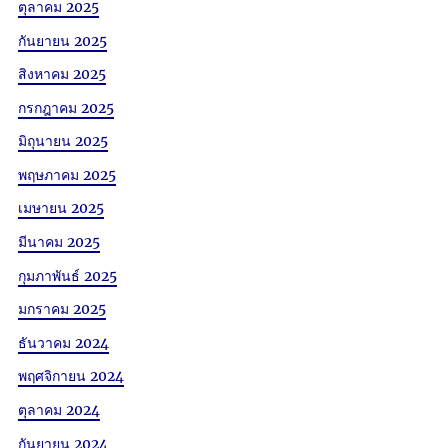
ตุลาคม 2025
กันยายน 2025
สิงหาคม 2025
กรกฎาคม 2025
มิถุนายน 2025
พฤษภาคม 2025
เมษายน 2025
มีนาคม 2025
กุมภาพันธ์ 2025
มกราคม 2025
ธันวาคม 2024
พฤศจิกายน 2024
ตุลาคม 2024
กันยายน 2024