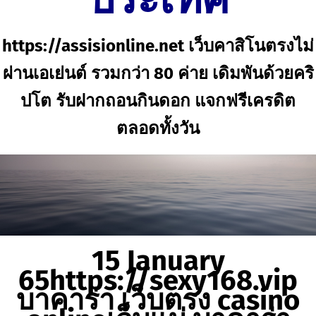
https://assisionline.net เว็บคาสิโนตรงไม่
ผ่านเอเย่นต์ รวมกว่า 80 ค่าย เดิมพันด้วยคริ
ปโต รับฝากถอนกินดอก แจกฟรีเครดิต
ตลอดทั้งวัน
15 January
65https://sexy168.vip
บาคาร่า เว็บตรง casino