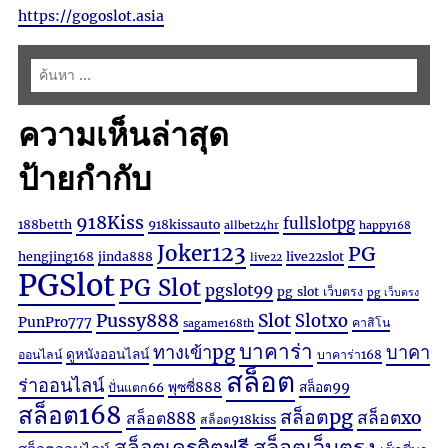
https://gogoslot.asia
ค้นห
สำหร
ความเห็นล่าสุด
ป้ายกำกับ
918Kiss
fullslotpg
188betth
918kissauto
allbet24hr
happy168
Joker123
PG
hengjing168
jinda888
live22slot
live22
PGSlot
PG Slot
pgslot99
pg slot เว็บตรง
pg เว็บตรง
Pussy888
Slot
Slotxo
PunPro777
คาสิโน
sagame168th
บาคาร่า
ทางเข้าpg
บาคา
ดูหนังออนไลน์
ออนไลน์
บาคาร่า168
สล็อต
ร่าออนไลน์
พุซซี่888
สล็อต99
ปั่นแตก66
สล็อต168
สล็อตpg
สล็อตxo
สล็อต888
สล็อต918kiss
สล็อตเว็บตรง