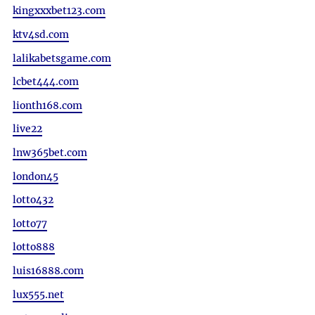
kingxxxbet123.com
ktv4sd.com
lalikabetsgame.com
lcbet444.com
lionth168.com
live22
lnw365bet.com
london45
lotto432
lotto77
lotto888
luis16888.com
lux555.net