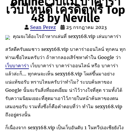
onlineเว็บแม่ บาคาร่า
เว็บไหนดี เครดิตฟรี Top
48 by Neville
Sean Perez
25 กรกฎาคม 2023
คุณจะได้อะไรถ้าหากเล่นที่ sexy168.vip เล่นบาคาร่า
สวัสดีครับผมชาว sexy168.vip บาคาร่าออนไลน์ ทุกคน ทุก
ท่านเชื่อไหมครับว่า ถ้าหากลองเสิร์ชหาคำใน Google ว่า
เว็บบาคาร่า
เว็บบาคาร่า บาคาร่าออนไลน์ หรือ บาคาร่า
แล้วล่ะก็… ทุกคนจะเห็น sexy168.vip โผล่ขึ้นมาอย่าง
แน่แท้ขอรับ ทราบไหมครับว่าทำไม? ระบบค้นหาของ
Google นั้นจะรันสิ่งที่ยอดเยี่ยม น่าไว้วางใจที่สุด รวมทั้งได้
รับความนิยมเยอะที่สุดมาเอาไว้ภายในหน้าค้นหาของตน
เสมอขอรับ รวมทั้งซึ่งก็คือคำตอบที่ว่า ทำไม sexy168.vip
ถึงอยู่ตรงนั้น
ก็เนื่องจาก sexy168.vip เป็นเว็บอันดับ 1 ในทวีปเอเชียยังไง