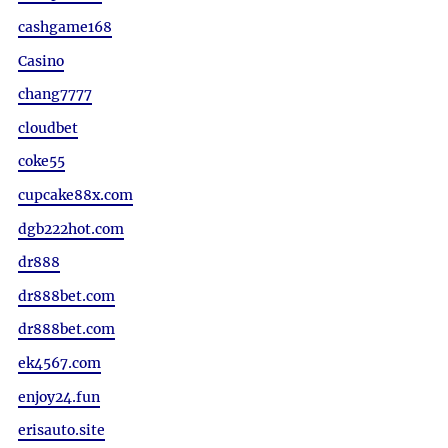
cashgame168
Casino
chang7777
cloudbet
coke55
cupcake88x.com
dgb222hot.com
dr888
dr888bet.com
dr888bet.com
ek4567.com
enjoy24.fun
erisauto.site