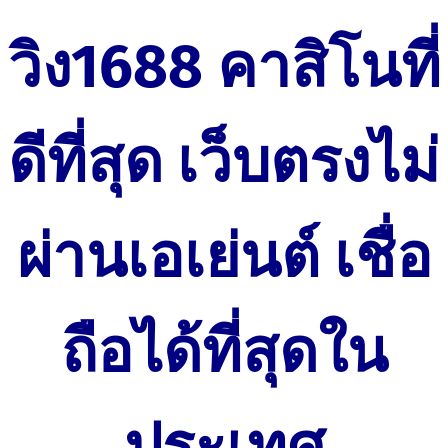
Skip
วิง1688 คาสิโนที่
to
content
ดีที่สุด เว็บตรงไม่
ผ่านเอเย่นต์ เชื่อ
ถือได้ที่สุดใน
ประเทศ