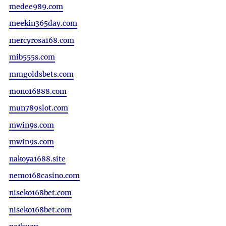
medee989.com
meekin365day.com
mercyrosa168.com
mib555s.com
mmgoldsbets.com
mono16888.com
mun789slot.com
mwin9s.com
mwin9s.com
nakoya1688.site
nemo168casino.com
niseko168bet.com
niseko168bet.com