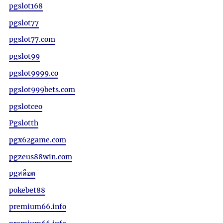
pgslot168
pgslot77
pgslot77.com
pgslot99
pgslot9999.co
pgslot999bets.com
pgslotceo
Pgslotth
pgx62game.com
pgzeus88win.com
pgสล็อต
pokebet88
premium66.info