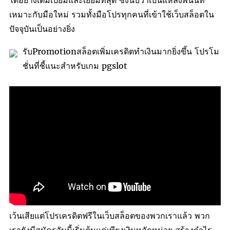
ได้อย่างเต็มเปี่ยมและเยี่ยมที่สุด ซึ่งนับว่าเป็นแหล่งพนันที่
เหมาะกับมือใหม่ รวมทั้งมือโปรทุกคนที่เข้าใช้เว็บสล็อตใน
ปัจจุบันเป็นอย่างยิ่ง
รับPromotionสล็อตเพิ่มเครดิตทำเงินมากยิ่งขึ้น โปรโม
ชั่นที่ชี้แนะสำหรับเกม pgslot
เว้นเสียแต่โปรเครดิตฟรีในเว็บสล็อตของพวกเราแล้ว พวก
เรายังมีสมัครวันนี้เริ่มต้นแค่เพียงเงินหลักหน่วย สร้างกำไร