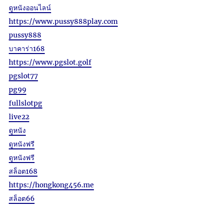
ดูหนังออนไลน์
https://www.pussy888play.com
pussy888
บาคาร่า168
https://www.pgslot.golf
pgslot77
pg99
fullslotpg
live22
ดูหนัง
ดูหนังฟรี
ดูหนังฟรี
สล็อต168
https://hongkong456.me
สล็อต66