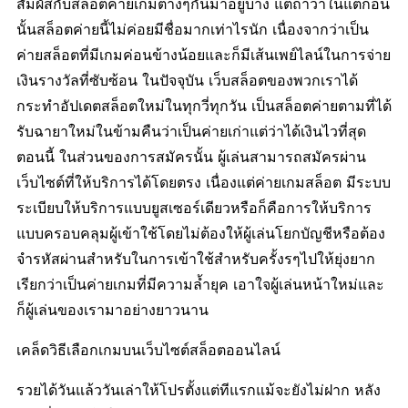
สัมผัสกับสล็อตค่ายเกมต่างๆกันมาอยู่บ้าง แต่ถ้าว่าในแต่ก่อน
นั้นสล็อตค่ายนี้ไม่ค่อยมีชื่อมากเท่าไรนัก เนื่องจากว่าเป็น
ค่ายสล็อตที่มีเกมค่อนข้างน้อยและก็มีเส้นเพย์ไลน์ในการจ่าย
เงินรางวัลที่ซับซ้อน ในปัจจุบัน เว็บสล็อตของพวกเราได้
กระทำอัปเดตสล็อตใหม่ในทุกวี่ทุกวัน เป็นสล็อตค่ายตามที่ได้
รับฉายาใหม่ในข้ามคืนว่าเป็นค่ายเก่าแต่ว่าได้เงินไวที่สุด
ตอนนี้ ในส่วนของการสมัครนั้น ผู้เล่นสามารถสมัครผ่าน
เว็บไซต์ที่ให้บริการได้โดยตรง เนื่องแต่ค่ายเกมสล็อต มีระบบ
ระเบียบให้บริการแบบยูสเซอร์เดียวหรือก็คือการให้บริการ
แบบครอบคลุมผู้เข้าใช้โดยไม่ต้องให้ผู้เล่นโยกบัญชีหรือต้อง
จำรหัสผ่านสำหรับในการเข้าใช้สำหรับครั้งรๆไปให้ยุ่งยาก
เรียกว่าเป็นค่ายเกมที่มีความล้ำยุค เอาใจผู้เล่นหน้าใหม่และ
ก็ผู้เล่นของเรามาอย่างยาวนาน
เคล็ดวิธีเลือกเกมบนเว็บไซต์สล็อตออนไลน์
รวยได้วันแล้ววันเล่าให้โปรตั้งแต่ทีแรกแม้จะยังไม่ฝาก หลัง