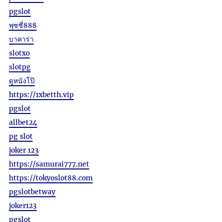
pgslot
พุซซี่888
บาคาร่า
slotxo
slotpg
ดูหนังโป๊
https://1xbetth.vip
pgslot
allbet24
pg slot
joker 123
https://samurai777.net
https://tokyoslot88.com
pgslotbetway
joker123
pgslot