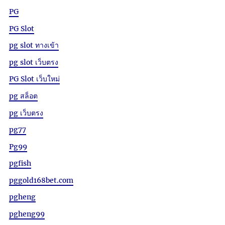
PG
PG Slot
pg slot ทางเข้า
pg slot เว็บตรง
PG Slot เว็บใหม่
pg สล็อต
pg เว็บตรง
pg77
Pg99
pgfish
pggold168bet.com
pgheng
pgheng99