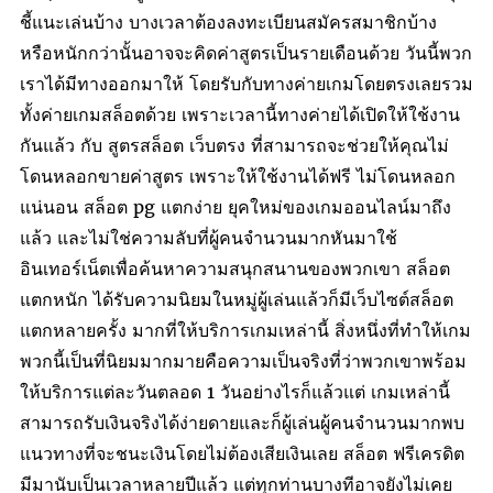
ชี้แนะเล่นบ้าง บางเวลาต้องลงทะเบียนสมัครสมาชิกบ้าง
หรือหนักกว่านั้นอาจจะคิดค่าสูตรเป็นรายเดือนด้วย วันนี้พวก
เราได้มีทางออกมาให้ โดยรับกับทางค่ายเกมโดยตรงเลยรวม
ทั้งค่ายเกมสล็อตด้วย เพราะเวลานี้ทางค่ายได้เปิดให้ใช้งาน
กันแล้ว กับ สูตรสล็อต เว็บตรง ที่สามารถจะช่วยให้คุณไม่
โดนหลอกขายค่าสูตร เพราะให้ใช้งานได้ฟรี ไม่โดนหลอก
แน่นอน สล็อต pg แตกง่าย ยุคใหม่ของเกมออนไลน์มาถึง
แล้ว และไม่ใช่ความลับที่ผู้คนจำนวนมากหันมาใช้
อินเทอร์เน็ตเพื่อค้นหาความสนุกสนานของพวกเขา สล็อต
แตกหนัก ได้รับความนิยมในหมู่ผู้เล่นแล้วก็มีเว็บไซต์สล็อต
แตกหลายครั้ง มากที่ให้บริการเกมเหล่านี้ สิ่งหนึ่งที่ทำให้เกม
พวกนี้เป็นที่นิยมมากมายคือความเป็นจริงที่ว่าพวกเขาพร้อม
ให้บริการแต่ละวันตลอด 1 วันอย่างไรก็แล้วแต่ เกมเหล่านี้
สามารถรับเงินจริงได้ง่ายดายและก็ผู้เล่นผู้คนจำนวนมากพบ
แนวทางที่จะชนะเงินโดยไม่ต้องเสียเงินเลย สล็อต ฟรีเครดิต
มีมานับเป็นเวลาหลายปีแล้ว แต่ทุกท่านบางทีอาจยังไม่เคย