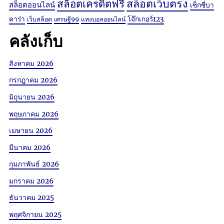
สล็อตเว็บตรง
สล็อตเครดิตฟรี
สล็อตออนไลน์
เซ็กซี่บา
คาร่า
โจ๊กเกอร์123
เว็บสล็อต
เศรษฐี99
แทงบอลออนไลน์
คลังเก็บ
สิงหาคม 2026
กรกฎาคม 2026
มิถุนายน 2026
พฤษภาคม 2026
เมษายน 2026
มีนาคม 2026
กุมภาพันธ์ 2026
มกราคม 2026
ธันวาคม 2025
พฤศจิกายน 2025