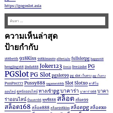
https://gogoslot.asia
ค้นห
สำหร
ความเห็นล่าสุด
ป้ายกำกับ
918Kiss
fullslotpg
188betth
918kissauto
allbet24hr
happy168
Joker123
PG
hengjing168
jinda888
live22slot
live22
PGSlot
PG Slot
pgslot99
pg slot เว็บตรง
pg เว็บตรง
Pussy888
Slot
Slotxo
PunPro777
คาสิโน
sagame168th
บาคาร่า
ทางเข้าpg
บาคา
ดูหนังออนไลน์
ออนไลน์
บาคาร่า168
สล็อต
ร่าออนไลน์
พุซซี่888
สล็อต99
ปั่นแตก66
สล็อต168
สล็อตpg
สล็อตxo
สล็อต888
สล็อต918kiss