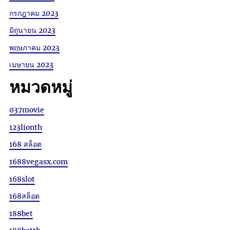
กรกฎาคม 2023
มิถุนายน 2023
พฤษภาคม 2023
เมษายน 2023
หมวดหมู่
037movie
123lionth
168 สล็อต
1688vegasx.com
168slot
168สล็อต
188bet