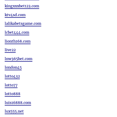
kingxxxbet123.com
ktv4sd.com
lalikabetsgame.com
lcbet444.com
lionth168.com
live22
lnw365bet.com
london45
lotto432
lotto77
lotto888
luis16888.com
lux555.net