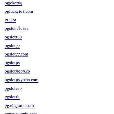
pgjoker69
pglucky168.com
PGSlot
pgslot เว็บตรง
pgslot168
pgslot77
pgslot77.com
pgslot99
pgslot9999.co
pgslot999bets.com
pgslotceo
Pgslotth
pgx62game.com