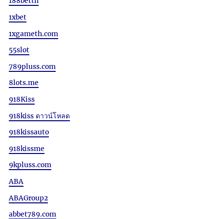
188betth
1xbet
1xgameth.com
55slot
789pluss.com
8lots.me
918Kiss
918kiss ดาวน์โหลด
918kissauto
918kissme
9kpluss.com
ABA
ABAGroup2
abbet789.com