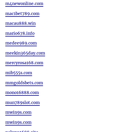
m4newonline.com
mac1bet789.com
macau888.win
mario678.info
medee989.com
meekin365day.com
mercyrosa168.com
mib555s.com
mmgoldsbets.com
mono16888.com
mun789slot.com
mwin9s.com
mwin9s.com