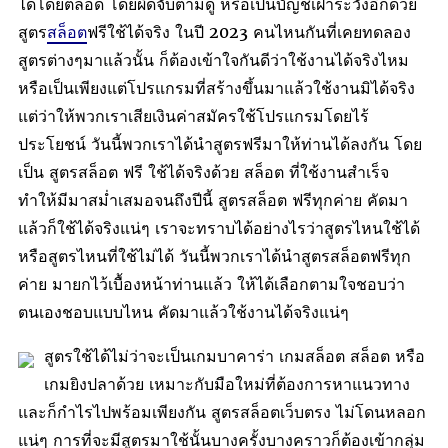
ได้โดยตลอด โดยผิดจับตามดู หรือเป็นบัญชีเฝ้าระวังอีกด้วย
สูตร
สล็อต
ฟรีใช้ได้จริง ในปี 2023 คนไหนกันที่เคยทดลอง
สูตรต่างๆมาแล้วนั้น ก็ต้องเข้าใจกันดีว่าใช้งานได้จริงไหม
หรือเป็นเพียงแต่โปรแกรมที่สร้างขึ้นมาแล้วใช้งานมิได้จริง
แต่ว่าให้พวกเราเสียเงินค่าสมัครใช้โปรแกรมโดยไร้
ประโยชน์ วันนี้พวกเราได้นำสูตรฟรีมาให้ท่านได้ลงกัน โดย
เป็น สูตรสล็อต ฟรี ใช้ได้จริงด้วย สล็อต ที่ใช้งานสำเร็จ
ทำให้มีมาสม่ำเสมอจนถึงปีนี้ สูตรสล็อต ฟรีทุกค่าย คัดมา
แล้วก็ใช้ได้จริงแน่ๆ เราจะทราบได้อย่างไรว่าสูตรไหนใช้ได้
หรือสูตรไหนที่ใช้ไม่ได้ วันนี้พวกเราได้นำสูตรสล็อตฟรีทุก
ค่าย มายกไว้เบื้องหน้าท่านแล้ว ให้ได้เลือกตามใจชอบว่า
ตนเองชอบแบบไหน คัดมาแล้วใช้งานได้จริงแน่ๆ
สูตรใช้ได้ไม่ว่าจะเป็นเกมบาคาร่า เกมสล็อต สล็อต หรือ
เกมยิงปลาด้วย เหมาะกับมือใหม่ที่ต้องการหาแนวทาง
และก็กำไรไปพร้อมเพียงกัน สูตรสล็อตเว็บตรง ไม่โดนหลอก
แน่ๆ การที่จะมีสูตรมาใช้นั้นบางครั้งบางคราวก็ต้องเข้ากลุ่ม