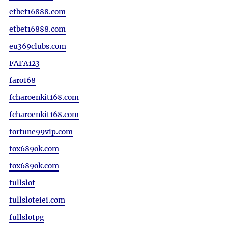
etbet16888.com
etbet16888.com
eu369clubs.com
FAFA123
faro168
fcharoenkit168.com
fcharoenkit168.com
fortune99vip.com
fox689ok.com
fox689ok.com
fullslot
fullsloteiei.com
fullslotpg