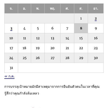
จ.
อ.
พ.
พฤ.
ศ.
ส.
อา.
1
2
3
4
5
6
7
8
9
10
11
12
13
14
15
16
17
18
19
20
21
22
23
24
25
26
27
28
29
30
31
« ก.ค.
การบรรลุเป้าหมายมักมีสาเหตุมาจากการยืนยันตัวตนในเวลาที่คุณ
รู้สึกว่าคุณกำลังล้มเหลว