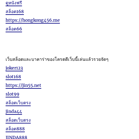
ดูหนังฟรี
สล็อต168
https://hongkong456.me
สล็อต66
เว็บสล็อตและบาคาร่าของโครตดีเว็บนี้เล่นแล้วรวยจัดๆ
joker123
slot168
https://jin55.net
slot99
สล็อตเว็บตรง
jinda44
สล็อตเว็บตรง
สล็อต888
JINDA888