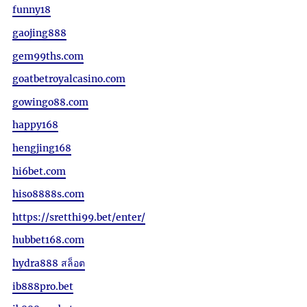
funny18
gaojing888
gem99ths.com
goatbetroyalcasino.com
gowingo88.com
happy168
hengjing168
hi6bet.com
hiso8888s.com
https://sretthi99.bet/enter/
hubbet168.com
hydra888 สล็อต
ib888pro.bet