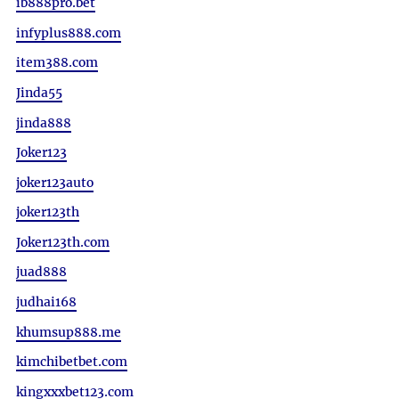
ib888pro.bet
infyplus888.com
item388.com
Jinda55
jinda888
Joker123
joker123auto
joker123th
Joker123th.com
juad888
judhai168
khumsup888.me
kimchibetbet.com
kingxxxbet123.com