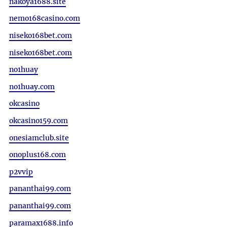
nakoya1688.site
nemo168casino.com
niseko168bet.com
niseko168bet.com
no1huay
no1huay.com
okcasino
okcasino159.com
onesiamclub.site
onoplus168.com
p2vvip
pananthai99.com
pananthai99.com
paramax1688.info