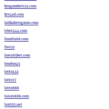
kingxxxbet123.com
ktv4sd.com
lalikabetsgame.com
lcbet444.com
lionth168.com
live22
lnw365bet.com
london45
lotto432
lotto77
lotto888
luis16888.com
lux555.net