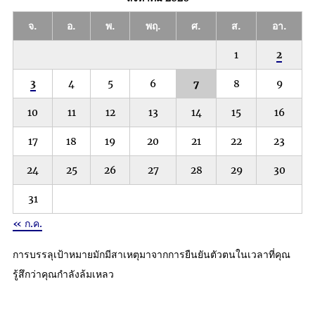
จ.
อ.
พ.
พฤ.
ศ.
ส.
อา.
1
2
3
4
5
6
7
8
9
10
11
12
13
14
15
16
17
18
19
20
21
22
23
24
25
26
27
28
29
30
31
« ก.ค.
การบรรลุเป้าหมายมักมีสาเหตุมาจากการยืนยันตัวตนในเวลาที่คุณ
รู้สึกว่าคุณกำลังล้มเหลว