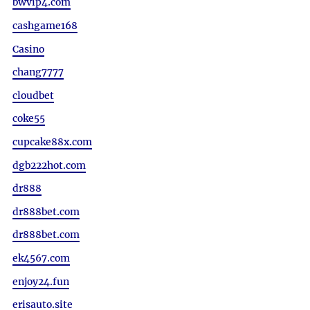
bwvip4.com
cashgame168
Casino
chang7777
cloudbet
coke55
cupcake88x.com
dgb222hot.com
dr888
dr888bet.com
dr888bet.com
ek4567.com
enjoy24.fun
erisauto.site