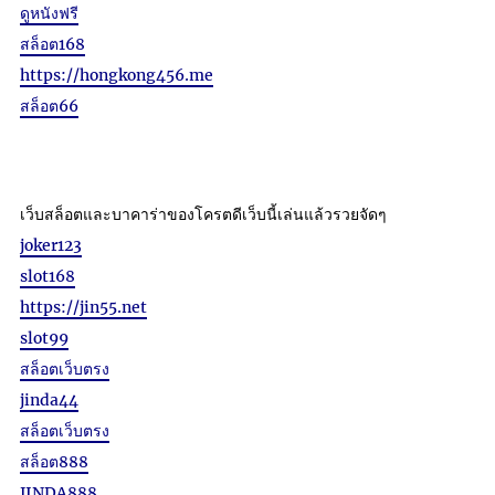
ดูหนังฟรี
สล็อต168
https://hongkong456.me
สล็อต66
เว็บสล็อตและบาคาร่าของโครตดีเว็บนี้เล่นแล้วรวยจัดๆ
joker123
slot168
https://jin55.net
slot99
สล็อตเว็บตรง
jinda44
สล็อตเว็บตรง
สล็อต888
JINDA888