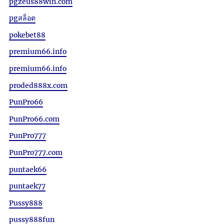
pgzeus88win.com
pgสล็อต
pokebet88
premium66.info
premium66.info
proded888x.com
PunPro66
PunPro66.com
PunPro777
PunPro777.com
puntaek66
puntaek77
Pussy888
pussy888fun