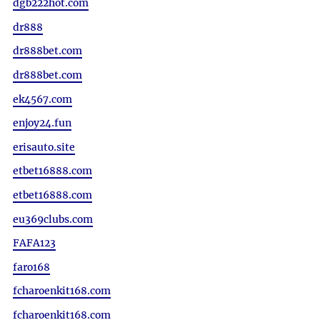
dgb222hot.com
dr888
dr888bet.com
dr888bet.com
ek4567.com
enjoy24.fun
erisauto.site
etbet16888.com
etbet16888.com
eu369clubs.com
FAFA123
faro168
fcharoenkit168.com
fcharoenkit168.com