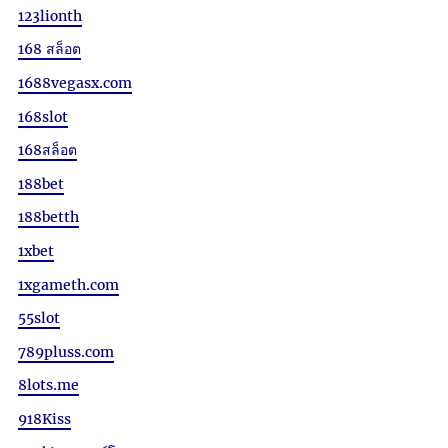
123lionth
168 สล็อต
1688vegasx.com
168slot
168สล็อต
188bet
188betth
1xbet
1xgameth.com
55slot
789pluss.com
8lots.me
918Kiss