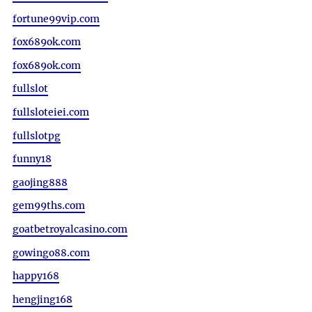
fortune99vip.com
fox689ok.com
fox689ok.com
fullslot
fullsloteiei.com
fullslotpg
funny18
gaojing888
gem99ths.com
goatbetroyalcasino.com
gowingo88.com
happy168
hengjing168