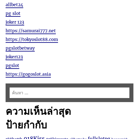
allbet24
pg slot
joker 123
https://samurai777.net
https://tokyoslot88.com
pgslotbetway
joker123
pgslot
https://gogoslot.asia
ค้นห
สำหร
ความเห็นล่าสุด
ป้ายกำกับ
918Kiss
fullslotpg