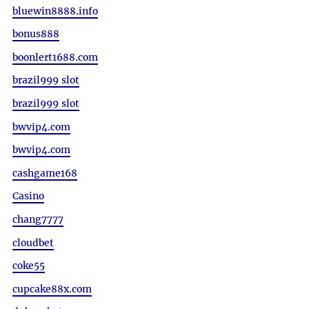
bluewin8888.info
bonus888
boonlert1688.com
brazil999 slot
brazil999 slot
bwvip4.com
bwvip4.com
cashgame168
Casino
chang7777
cloudbet
coke55
cupcake88x.com