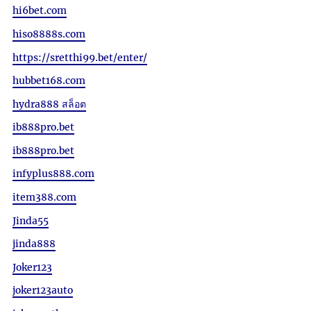
hi6bet.com
hiso8888s.com
https://sretthi99.bet/enter/
hubbet168.com
hydra888 สล็อต
ib888pro.bet
ib888pro.bet
infyplus888.com
item388.com
Jinda55
jinda888
Joker123
joker123auto