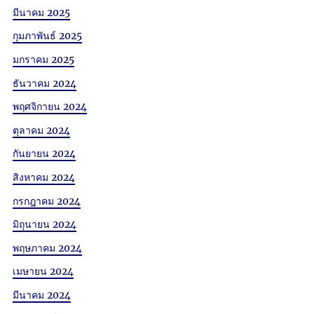
มีนาคม 2025
กุมภาพันธ์ 2025
มกราคม 2025
ธันวาคม 2024
พฤศจิกายน 2024
ตุลาคม 2024
กันยายน 2024
สิงหาคม 2024
กรกฎาคม 2024
มิถุนายน 2024
พฤษภาคม 2024
เมษายน 2024
มีนาคม 2024