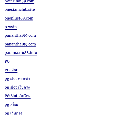
okcasino159.com
onesiamclub.site
onoplus168.com
p2vvip
pananthai99.com
pananthai99.com
paramax1688.info
PG
PG Slot
pg slot ทางเข้า
pg slot เว็บตรง
PG Slot เว็บใหม่
pg สล็อต
pg เว็บตรง